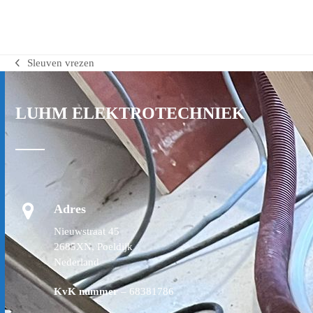
Sleuven vrezen
previous
post:
LUHM ELEKTROTECHNIEK
Adres
Nieuwstraat 45
2685XN, Poeldijk
Nederland
KvK nummer
– 68381786