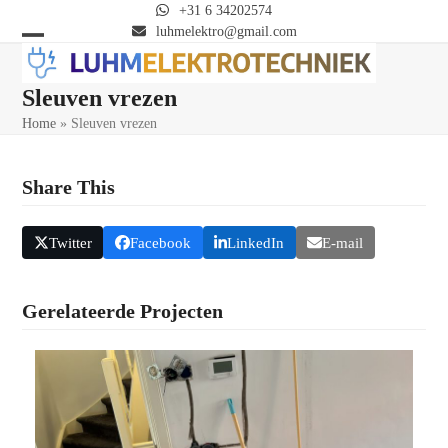
Skip
+31 6 34202574
to
luhmelektro@gmail.com
Open
Close
content
mobile
mobile
Sleuven vrezen
menu
menu
Home
»
Sleuven vrezen
Share This
Twitter
Facebook
LinkedIn
E-mail
Gerelateerde Projecten