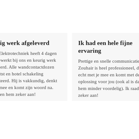
ig werk afgeleverd
Ik had een hele fijne
ervaring
lektrotechniek heeft 4 dagen
ewerkt bij ons en keurig werk
Prettige en snelle communicatie
verd. Alle wandcontactdozen
Zouhair is heel professioneel, 
tst en hotel schakeling
echt met je mee en komt met de
eerd. Hij is vakkundig, denkt
oplossing voor jou (ook al is d
 mee en komt zijn woord na.
hem minder voordelig). Ik raa
den hem zeker aan!
zeker aan!
Meij
Lisanne van Bunderen
Rating:
5