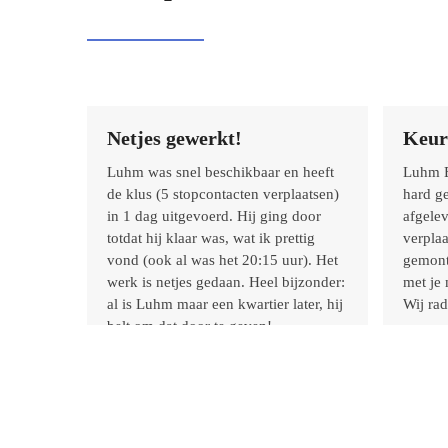
Use
Netjes gewerkt!
Keur
the
left
aan aan
Luhm was snel beschikbaar en heeft
Luhm E
and
stekend.
de klus (5 stopcontacten verplaatsen)
hard g
right
d
in 1 dag uitgevoerd. Hij ging door
afgele
arrow
ijk
totdat hij klaar was, wat ik prettig
verplaa
keys
n prijs
vond (ook al was het 20:15 uur). Het
gemont
to
p
werk is netjes gedaan. Heel bijzonder:
met je
access
al is Luhm maar een kwartier later, hij
Wij ra
the
belt om dat door te geven!
carousel
Al met al Ben ik zo tevreden dat ik
navigation
Selma 
hem zonodig graag opnieuw vraag.
buttons
Rating:
5
Paula Zwijgers