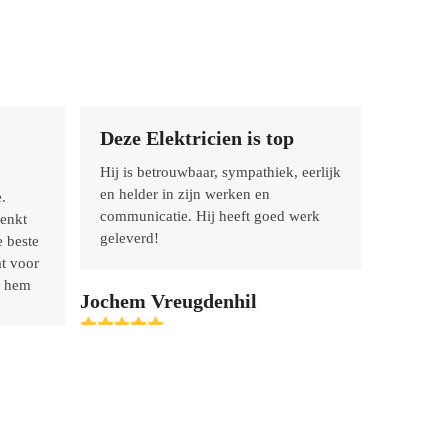
Deze Elektricien is top
Echt 
gelev
Hij is betrouwbaar, sympathiek, eerlijk
en helder in zijn werken en
.
Deze gro
communicatie. Hij heeft goed werk
denkt
korte ti
geleverd!
 beste
klaren. 
at voor
materiaa
d hem
beton), 
Jochem Vreugdenhil
denkt me
Rating:
persoon.
5
om met 
beslist 
Yvonne 